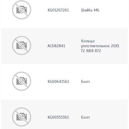
KG01267261
Шайба M6
Кольцо
AC682841
уплотнительное 20X1
72 NBR 872
KG00641561
Болт
KG00355361
Болт