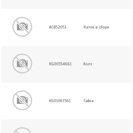
AC852051
Каток в сборе
KG00354661
болт
KG01067361
Гайка