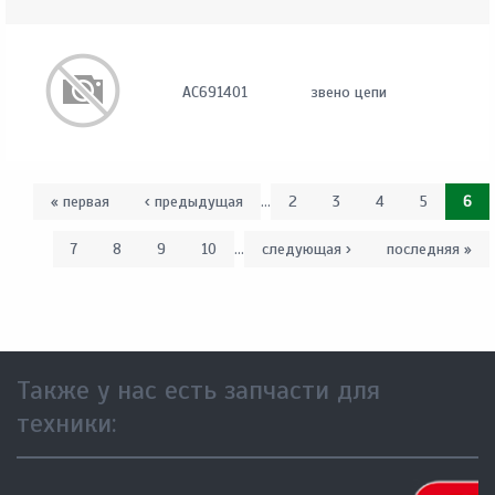
AC691401
звено цепи
« первая
‹ предыдущая
…
2
3
4
5
6
7
8
9
10
…
следующая ›
последняя »
Также у нас есть запчасти для
техники: