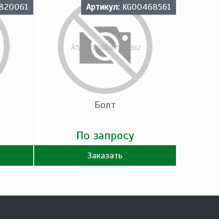
820061
Артикул:
KG00468561
Болт
По запросу
Заказать