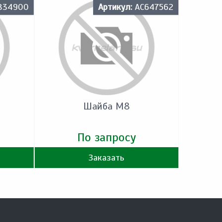
834900
Артикул:
AC647562
Шайба M8
По запросу
Заказать