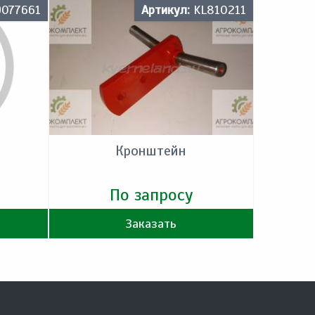
9077661
Артикул:
KL810211
Кронштейн
По запросу
Заказать