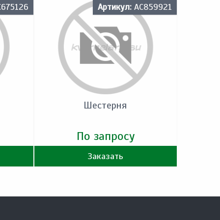
C675126
Артикул:
AC859921
Шестерня
По запросу
Заказать